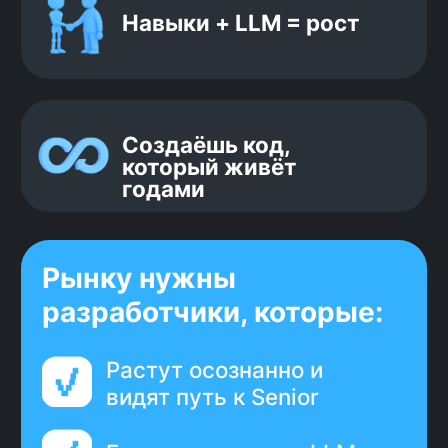
Дмитрий Березницкий
эксперт программы
CTO с 20-летним опытом
разработки решений в security,
blockchain, fintech и e-commerce,
с фокусом на рынке США.
Руководил международными
командами и проектами. Эксперт
по архитектуре и инженерной
культуре. Провёл более 1
000 собеседований.
«Мы делаем упор
на практические навыки
и подходы, которые
внедрятся в ведущих
компаниях и командах по
всему миру»