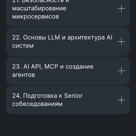
21. Безопасность и
масштабирование
микросервисов
22. Основы LLM и архитектура AI
систем
+7
23. AI API, MCP и создание
агентов
Нажимая на кнопку, я соглашаюсь с
Политикой
24. Подготовка к Senior
конфиденциальности
и
офертой
Kata Academy
собеседованиям
Я согласен на
обработку
персональных данных
Я согласен на
рассылку
электронных
сообщений
Оставить заявку