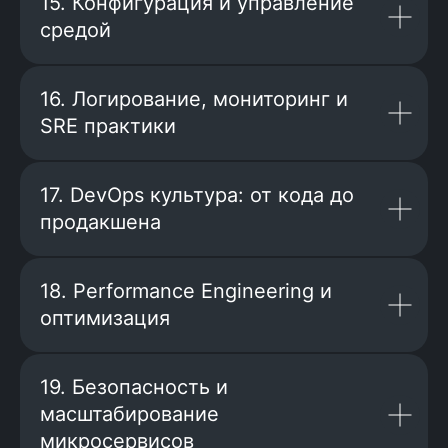
15. Конфигурация и управление
На занятиях разбираем
инженерные подходы и
средой
сразу закрепляем их в
кейсах и домашних
проектах.
16. Логирование, мониторинг и
Дополняют процесс
SRE практики
материалы и FAQ-сессии
с менторами,
где мы разбираем ваши
вопросы.
17. DevOps культура: от кода до
Вы получаете опыт, максимально
продакшена
приближенный к работе senior-
инженера
18. Performance Engineering и
оптимизация
19. Безопасность и
масштабирование
микросервисов