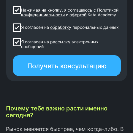
От кода → к архитектуре
Качество и системность
решают
Навыки + LLM = рост
Создаёшь код,
Почему тебе важно расти именно
который живёт
сегодня?
годами
Рынок меняется быстрее, чем когда-либо. В