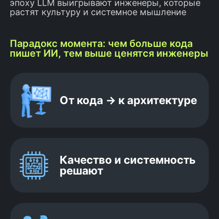
Рынку нужны
эпоху LLM выигрывают инженеры, которые
растят культуру и системное мышление
разработчики, которые:
Растут осознанно и
Парадокс момента: чем больше кода
видят путь к Senior
пишет ИИ, тем выше ценятся инженеры
Готовы к вызовам LLM-эры
Думают системно
и долгосрочно
🔥 Этот курс создан, чтобы дать
компетенции, которые
отличают senior-разработчика
в новом мире