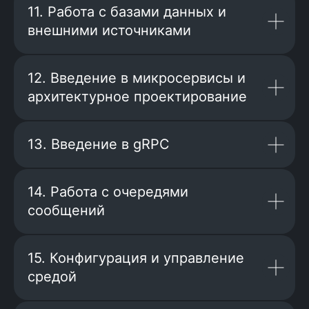
400+ участников
11. Работа с базами данных и
внешними источниками
12. Введение в микросервисы и
архитектурное проектирование
13. Введение в gRPC
14. Работа с очередями
сообщений
15. Конфигурация и управление
Мультиагентные 
Как не потерять контроль, когда AI
средой
твой AI должен ра
пишет 80% вашего кода
команде