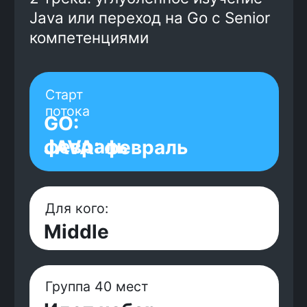
GO:
февраль
JAVA: февраль
Для кого:
Middle
Группа 40 мест
Идет набор
Смотреть программу
+7