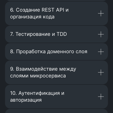
6. Создание REST API и
организация кода
7. Тестирование и TDD
8. Проработка доменного слоя
9. Взаимодействие между
слоями микросервиса
В нашем Telegram-
чате больше
отзывов и общения
10. Аутентификация и
авторизация
Присоединиться