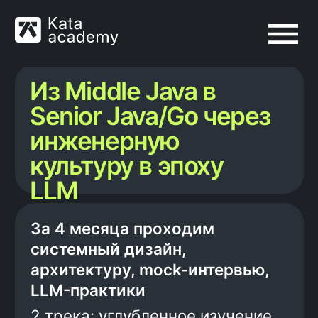
Из Middle Java в
Senior Java/Go через
инженерную
культуру в эпоху
LLM
За 4 месяца проходим
системный дизайн,
архитектуру, mock-интервью,
LLM-практики
2 трека: углубленное изучение
Java или переход на Go с Senior
компетенциями
Старт
потока