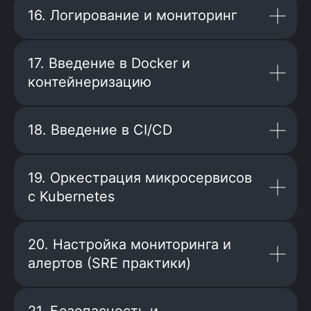
16. Логирование и мониторинг
17. Введение в Docker и
контейнеризацию
18. Введение в CI/CD
240 000
19. Оркестрация микросервисов
рублей
с Kubernetes
Продолжительность
обучения — 4 месяца
20. Настройка мониторинга и
Группа до 40 человек
алертов (SRE практики)
Возможна рассрочка у банков
партнеров