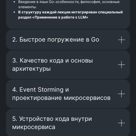
Введение в язык Go: особенности, философия, основные
элементы.
В структуру каждой лекции интегрирован специальный
раздел «Применение в работе с LLM»
2. Быстрое погружение в Go
Проработаешь системный
дизайн:
научишься видеть систему целиком
3. Качество кода и основы
и принимать архитектурные
архитектуры
решения
4. Event Storming и
проектирование микросервисов
Получишь менторство:
получишь ревью кода и решений
5. Устройство кода внутри
от практикующих инженеров
микросервиса