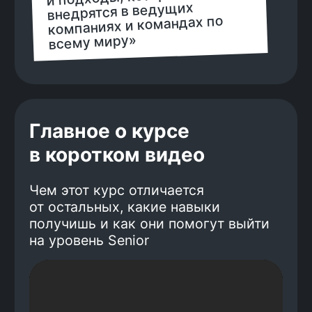
Константин Кастырин
Имею 7+ лет опыта в разработке
высоконагруженных систем и
микросервисной архитектуры.
Внедрял Clean Architecture, DDD и
TDD, разрабатывал «умный»
поиск с интеграцией GP. Умею
объяснять сложные подходы
простым языком и показывает,
как применять современные
практики в реальной работе