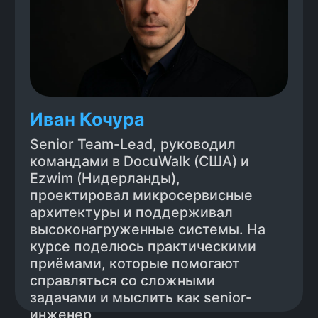
Архитектура в эпоху LLM -
что значит думать системно
и принимать архитектурные
решения
Критерии качества -
как отличить хороший
код от плохого и почему это важно
Измерение и контроль качества -
объективные подходы к оценке
работы