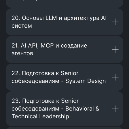
Разовьёшь инженерную
культуру:
поймёшь, что отличает senior-
разработчика, и через практику
20. Основы LLM и архитектура AI
и разбор кейсов освоишь подходы,
систем
технологии и стандарты, которыми
живут сильные команды
21. AI API, MCP и создание
агентов
22. Подготовка к Senior
Освоишь LLM-практики:
собеседованиям - System Design
научишься использовать ИИ так,
чтобы ускорять рост, а не терять
навыки
23. Подготовка к Senior
собеседованиям - Behavioral &
Technical Leadership