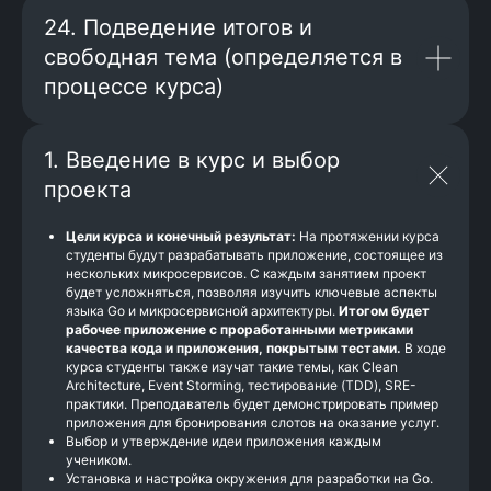
Соберёшь капитальный
продукт:
24. Подведение итогов и
создашь реальный микросервис
с мониторингом и observability
свободная тема (определяется в
процессе курса)
1. Введение в курс и выбор
проекта
Пройдёшь симуляции:
поучаствуешь в дизайн-сессиях,
Цели курса и конечный результат:
На протяжении курса
пост-мортемах и нагрузочном
студенты будут разрабатывать приложение, состоящее из
нескольких микросервисов. С каждым занятием проект
тестировании
будет усложняться, позволяя изучить ключевые аспекты
языка Go и микросервисной архитектуры.
Итогом будет
рабочее приложение с проработанными метриками
качества кода и приложения, покрытым тестами.
В ходе
курса студенты также изучат такие темы, как Clean
Architecture, Event Storming, тестирование (TDD), SRE-
практики. Преподаватель будет демонстрировать пример
Отработаешь mock-интервью:
приложения для бронирования слотов на оказание услуг.
Выбор и утверждение идеи приложения каждым
потренируешься на вопросах
учеником.
уровня Senior и разберёшь,
Установка и настройка окружения для разработки на Go.
как мыслит интервьюер