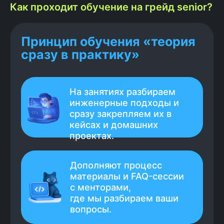
Как проходит обучение на грейд senior?
Знаешь тех, кому
актуально обучение?
Поделись ссылкой на курс с
друзьями и коллегами. Они
получают новые возможности для
карьеры,
а ты
20 000 ₽
за каждого
приглашённого.
Зарегистрироваться и получить
ссылку