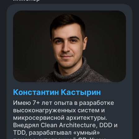
Production mindset с LLM -
мониторинг, наблюдаемость,
долгосрочная поддержка
Менталитет senior инженера -
широкий кругозор, системное
мышление, ответственность за
результат
Курс даст понимание того, каким
должен быть современный senior
разработчик и как до этого уровня
дорасти