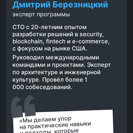
Иван Кочура
Senior Team-Lead, руководил
командами в DocuWalk (США) и
Ezwim (Нидерланды),
проектировал микросервисные
архитектуры и поддерживал
высоконагруженные системы. На
курсе поделюсь практическими
приёмами, которые помогают
справляться со сложными
задачами и мыслить как senior-
инженер